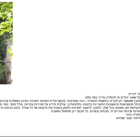
הי דורית,
כל שאנו יכולים זה להמליץ עלייך בפה מלא.
מובן שאפשר רק להביט בתוצאה הסופית - גינה מאורגנת, פונקציונלית המראה חשיבה ותכנון ומשלבת צבעים, 
החל מהפגישות הראשונות התעניינת ברצוננו וחלומותינו. שילבת מידע על מהירות צמיחה, גודל סופי, זמני פר
הקדשת זמן ומאמץ בכל שלב: לתכנן, לרשום, לשרטט ולסמן בשטח את מיקומו של כל שתיל. בזמן הביצוע פ
הגינה שינתה את הבית, מבחוץ ובפנים. כל מבקר רק מתפעל ומשבח.
תודה רבה!
ליאור וקובי שפירא