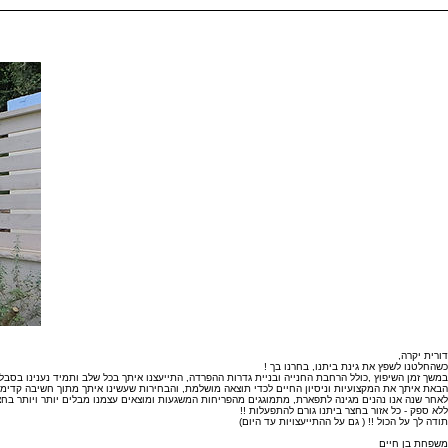
דורית יקרה,
כשהחלטנו לשפץ את גינת ביתנו, בחרנו בך !
במשך זמן השיפוץ ,כולל הרחבת החנייה ובניית גדרות ההפרדה, התייעצנו איתך בכל שלב ותמיד נענינו בסבל
הבאת איתך את המקצועיות וניסיון החיים לכדי תוצאה מושלמת, והבחירות שעשינו איתך מתוך חשיבה קדימה
לאחר שנה אנו נהנים מגינה לתפארת, מתמוגגים מהפריחות המשגעות ומוצאים עצמנו מבלים יותר ויותר בחצ
ללא ספק - כל אזור בחצר ביתנו גורם להתפעלות !!
תודה לך על הכול !! ( גם על ההתייעצויות עד היום)
משפחת בן חיים